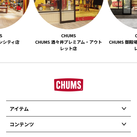
ーンシティ店
CHUMS 酒々井プレミアム・アウト
CHUMS 御
レット店
アイテム
コンテンツ