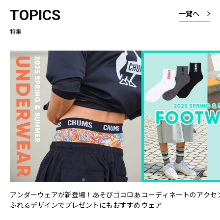
厚さは厚いと表
TOPICS
一覧へ
たが、厚くて暑
なく、しっかり
特集
という意味です
よくみると縦ラ
様なところも素
コーディネートのアクセ
アンダーウェアが新登場！あそびゴコロあ
ウェア
ふれるデザインでプレゼントにもおすすめ