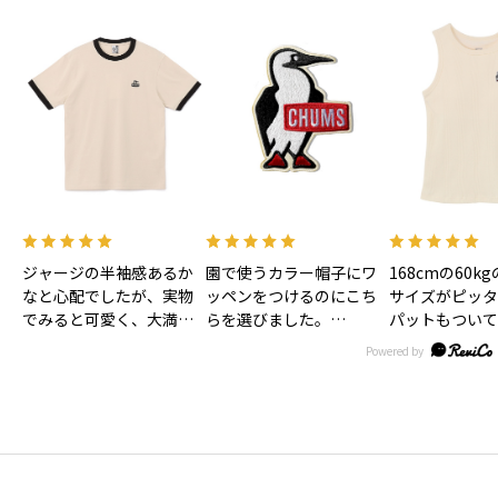
ジャージの半袖感あるか
園で使うカラー帽子にワ
168cmの60k
なと心配でしたが、実物
ッペンをつけるのにこち
サイズがピッタ
でみると可愛く、大満足
らを選びました。
パットもついて
です！色味もあわいベー
大きすぎずとっても可愛
お風呂上がり後
ジュで合わせやすそうで
いです。
ま着れるので子
す！
リュックにつけるのにキ
は時短になるか
ーホルダーもほしいなぁ
す！
♡
丈も短すぎず長
ょうどいい感じ