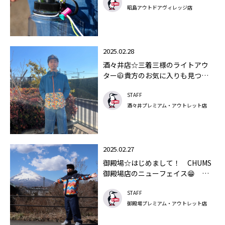
昭島アウトドアヴィレッジ店
2025.02.28
酒々井店☆三着三様のライトアウ
ター🧥貴方のお気に入りも見つか
るかも?
STAFF
酒々井プレミアム・アウトレット店
2025.02.27
御殿場☆はじめまして！ CHUMS
御殿場店のニューフェイス😁 い
っしーが紹介する気になるアイテ
STAFF
ム✨
御殿場プレミアム・アウトレット店