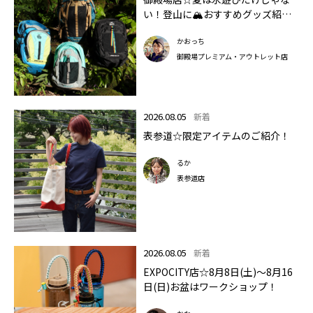
い！登山に🏔おすすめグッズ紹介
します✨🏔
かおっち
御殿場プレミアム・アウトレット店
2026.08.05
新着
表参道☆限定アイテムのご紹介！
るか
表参道店
2026.08.05
新着
EXPOCITY店☆8月8日(土)～8月16
日(日)お盆はワークショップ！