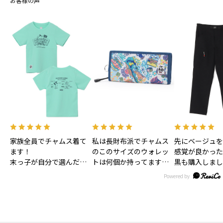
お客様の声
家族全員でチャムス着て
私は長財布派でチャムス
先にベージュを
ます！
のこのサイズのウォレッ
感覚が良かった
末っ子が自分で選んだも
トは何個か持ってます！
黒も購入しまし
のですが気に入って毎日
スタッフさんが秋冬バー
お気に入りのア
のように着ています！
ジョンだと言ってました
一つになってい
が、温泉柄が可愛いし、
ブルーなのが涼しげでま
さに今、暑い夏にピッタ