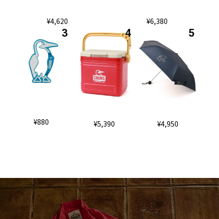
¥4,620
¥6,380
¥880
¥5,390
¥4,950