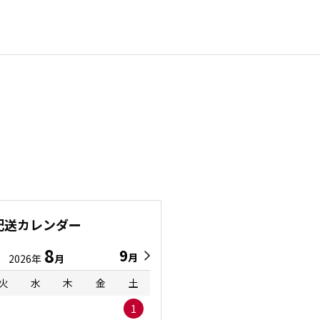
配送カレンダー
8
9
9
8
月
月
2026年
月
2026年
月
火
水
木
金
土
日
月
火
水
1
1
2
3