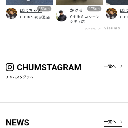
153cm
175cm
かける
ばばちゃん
ば
CHUMS コクーン
CHUMS 表参道店
CH
シティ店
powered by
CHUMSTAGRAM
一覧へ
チャムスタグラム
NEWS
一覧へ