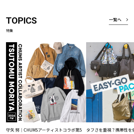
ょうどいい感じ
厚さは厚いと表
TOPICS
一覧へ
たが、厚くて暑
なく、しっかり
特集
という意味です
よくみると縦ラ
様なところも素
守矢 努｜CHUMSアーティストコラボ第5
タフさを重視？携帯性を