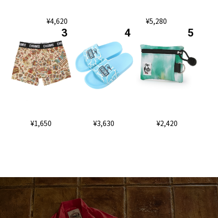
¥4,620
¥5,280
¥1,650
¥3,630
¥2,420