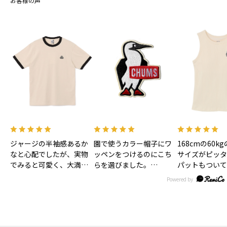
お客様の声
ジャージの半袖感あるか
園で使うカラー帽子にワ
168cmの60k
なと心配でしたが、実物
ッペンをつけるのにこち
サイズがピッタ
でみると可愛く、大満足
らを選びました。
パットもついて
です！色味もあわいベー
大きすぎずとっても可愛
お風呂上がり後
ジュで合わせやすそうで
いです。
ま着れるので子
す！
リュックにつけるのにキ
は時短になるか
ーホルダーもほしいなぁ
す！
♡
丈も短すぎず長