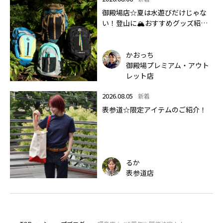
御殿場店☆夏は水遊びだけじゃな
い！登山に🏔おすすめグッズ紹介
します✨🏔
かおっち
御殿場プレミアム・アウト
レット店
2026.08.05
新着
表参道☆限定アイテムのご紹介！
るか
表参道店