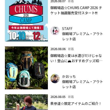
2026.08.07
新着
御殿場店☆CHUMS CAMP 2026 チ
ケット抽選販売受付スタート❗❗
STAFF
御殿場プレミアム・アウト
レット店
2026.08.06
新着
御殿場店☆夏は水遊びだけじゃな
い！登山に🏔おすすめグッズ紹介
します✨🏔
かおっち
御殿場プレミアム・アウト
レット店
2026.08.05
新着
表参道☆限定アイテムのご紹介！