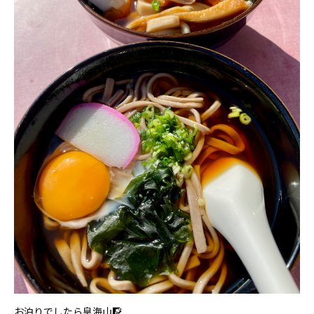
お泊りでしたら皇海山🧗