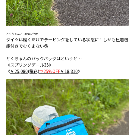
とくちゃん／160cm／WM
タイツは履くだけでテーピングをしている状態に！しかも圧着機
能付きでむくまない😘
とくちゃんのバックパックはというと…
《スプリングデール35》
《
￥25,080(税込)
⇒25%OFF
￥18,810
》