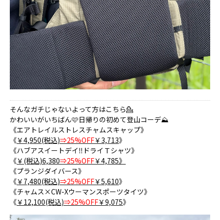
そんなガチじゃないよって方はこちら💁
かわいいがいちばん🩷日帰りの初めて登山コーデ⛰️
《エアトレイルストレスチャムスキャップ》
《
￥4,950(税込)
⇒25%OFF
￥3,713
》
《ハブアスイートデイ‼ドライＴシャツ》
《
￥(税込)6,380
⇒25%OFF
￥4,785》
《プランジダイバース》
《
￥7,480(税込)
⇒25%OFF
￥5,610
》
《チャムス×CW-Xウーマンスポーツタイツ》
《
￥12,100(税込)
⇒25%OFF
￥9,075
》