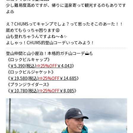
少し難易度高めですが、帰りに温泉寄って観光するのもありです
よ♨️
え？CHUMSってキャンプでしょ？って思ったそこのあーた！！
舐めてもらっちゃ困ります😩
山も登れちゃうんですよね～🐧✨
よしゃっ！CHUMS的登山コーデいってみよう！
登山仲間と山小屋泊！本格的ガチ山コーデ🗻💪
《ロックビルキャップ》
《
￥5,390(税込)
⇒25%OFF
￥4,043
》
《ロックビルジャケット》
《
￥19,580(税込)
⇒25%OFF
￥14,685
》
《プランジライダース》
《
￥10,780(税込)
⇒25%OFF
￥8,085
》