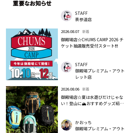
STAFF
表参道店
2026.08.07
新着
御殿場店☆CHUMS CAMP 2026 チ
ケット抽選販売受付スタート❗❗
STAFF
御殿場プレミアム・アウト
レット店
2026.08.06
新着
御殿場店☆夏は水遊びだけじゃな
い！登山に🏔おすすめグッズ紹介
します✨🏔
かおっち
御殿場プレミアム・アウト