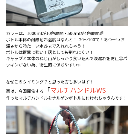
カラーは、1000mlが10色展開・500mlが4色展開🌈
ボトル本体の耐熱耐冷温度はなんと！-20～100℃！あつーいお
湯🔥から冷たーい水🧊まで入れれちゃう！
ボトルは衝撃に強い！落としても割れにくい！
キャップと本体のねじ山がしっかり食い込んで液漏れを防止😤パ
ッキンがない為、衛生的に保ちやすい✨
なぜこのタイミング？と思った方も多いはず！
「
マルチハンドルWS
」
実は、今回開催する
作ったマルチハンドルをナルゲンボトルに付けれちゃうんです！