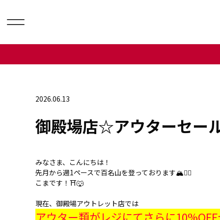
2026.06.13
御殿場店☆アウターセール
みなさま、こんにちは！
先月から週1ペースで百名山を登っております🏔️🚶‍♂️
こまです！⛩️🐺
現在、御殿場アウトレット店では
アウター類がレジにてさらに10%OF