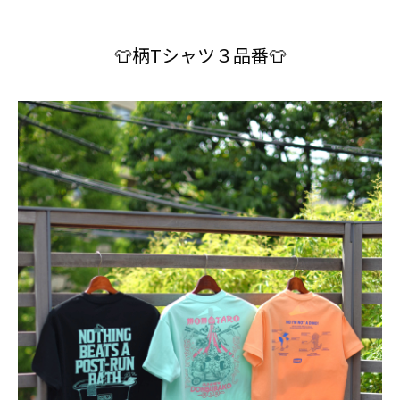
👕柄Tシャツ３品番👕