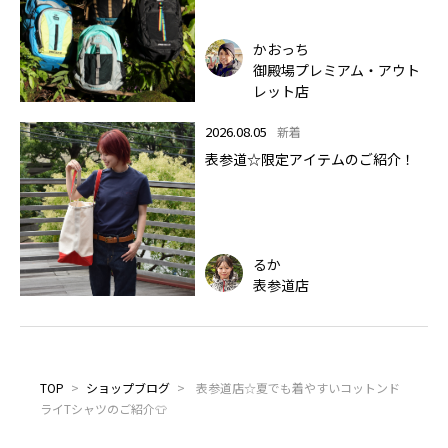
します✨🏔
かおっち
御殿場プレミアム・アウト
レット店
2026.08.05
新着
表参道☆限定アイテムのご紹介！
るか
表参道店
TOP
>
ショップブログ
>
表参道店☆夏でも着やすいコットンド
ライTシャツのご紹介👕