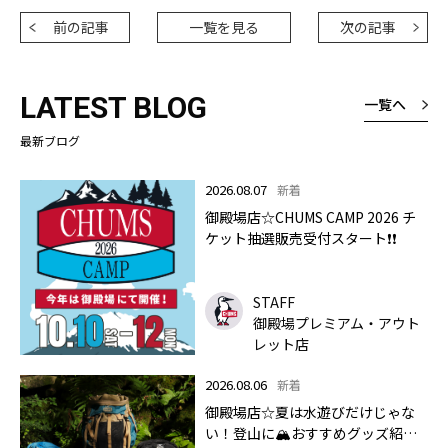
前の記事
一覧を見る
次の記事
LATEST BLOG
一覧へ
最新ブログ
2026.08.07
新着
御殿場店☆CHUMS CAMP 2026 チ
ケット抽選販売受付スタート❗❗
STAFF
御殿場プレミアム・アウト
レット店
2026.08.06
新着
御殿場店☆夏は水遊びだけじゃな
い！登山に🏔おすすめグッズ紹介