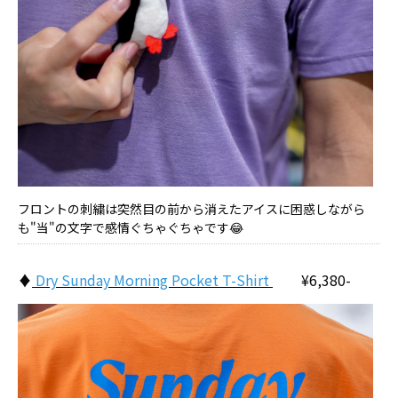
フロントの刺繍は突然目の前から消えたアイスに困惑しながら
も"当"の文字で感情ぐちゃぐちゃです😂
♦
Dry Sunday Morning Pocket T-Shirt
¥6,380-