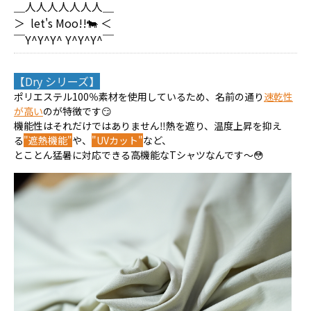
＿人人人人人人人＿
＞ let's Moo!!🐄 ＜
￣Y^Y^Y^ Y^Y^Y^￣
【Dry シリーズ】
ポリエステル100％素材を使用しているため、名前の通り
速乾性
が高い
のが特徴です😏
機能性はそれだけではありません‼️熱を遮り、温度上昇を抑え
る
"遮熱機能"
や、
"UVカット"
など、
とことん猛暑に対応できる高機能なTシャツなんです〜😳