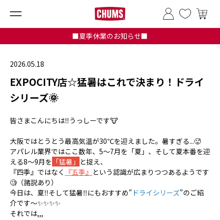
■夏季休業のお知らせ■
2026.05.18
EXPOCITY店☆猛暑はこれで決まり！ドライ
シリーズ🌞
皆さまこんにちは‼️うっしーです🐮
大阪ではとうとう最高気温が30℃を迎えました。暑すぎる...🥵
アパレル業界ではここ数年、5〜7月を「夏」、そして夏本番を迎
える8〜9月を
「猛暑」
と捉え、
『四季』ではなく
『五季』
という認識が広まりつつあるようです
🧐（諸説あり）
今日は、夏‼️そして猛暑‼️にもおすすめ"
ドライシリーズ
"のご紹
介です〜✨✨✨✨
それでは,,,