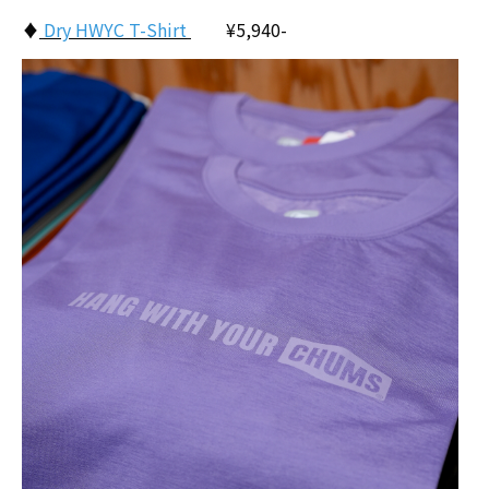
♦
Dry HWYC T-Shirt
¥5,940-