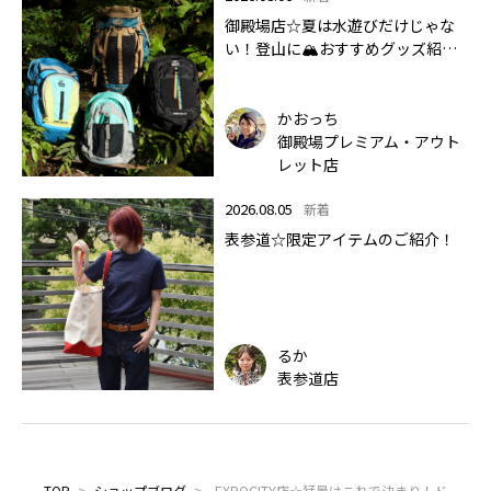
御殿場店☆夏は水遊びだけじゃな
い！登山に🏔おすすめグッズ紹介
します✨🏔
かおっち
御殿場プレミアム・アウト
レット店
2026.08.05
新着
表参道☆限定アイテムのご紹介！
るか
表参道店
TOP
>
ショップブログ
>
EXPOCITY店☆猛暑はこれで決まり！ド