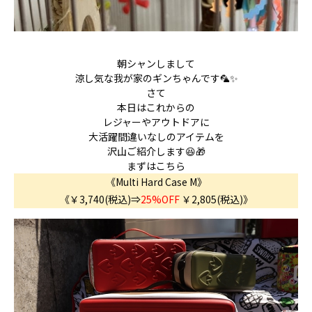
朝シャンしまして
涼し気な我が家のギンちゃんです🦜✨
さて
本日はこれからの
レジャーやアウトドアに
大活躍間違いなしのアイテムを
沢山ご紹介します😆🎁
まずはこちら
《Multi Hard Case M》
《￥3,740(税込)⇒
25%OFF
￥2,805(税込)
》