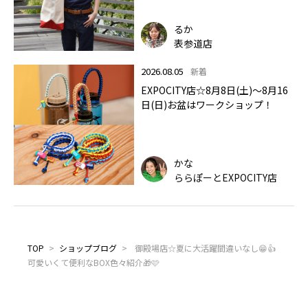
るか
表参道店
2026.08.05
新着
EXPOCITY店☆8月8日(土)～8月16
日(日)お盆はワークショップ！
かな
ららぽーとEXPOCITY店
TOP
>
ショップブログ
>
御殿場店☆夏に大活躍間違いなし😁👍
可愛いくて便利なBOX色々紹介🎁🩷