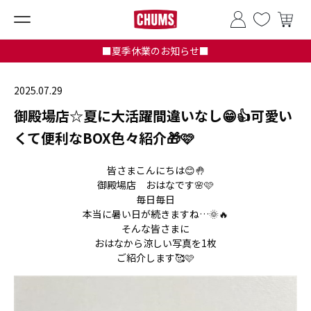
■夏季休業のお知らせ■
2025.07.29
御殿場店☆夏に大活躍間違いなし😁👍可愛い
くて便利なBOX色々紹介🎁🩷
皆さまこんにちは😊🤚
御殿場店 おはなです🌸🩷
毎日毎日
本当に暑い日が続きますね…🌞🔥
そんな皆さまに
おはなから涼しい写真を1枚
ご紹介します🥰🩷