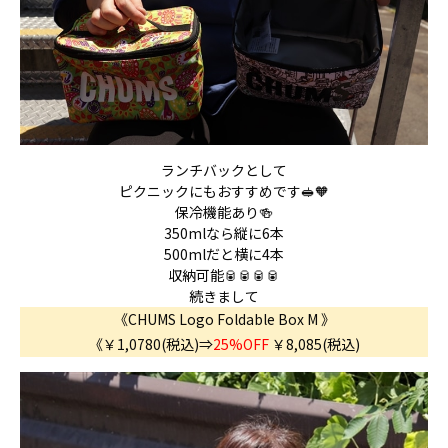
ランチバックとして
ピクニックにもおすすめです🥪🧡
保冷機能あり🍻
350mlなら縦に6本
500mlだと横に4本
収納可能🥫🥫🥫🥫
続きまして
《CHUMS Logo Foldable Box M 》
《￥1,0780(税込)⇒
25%OFF
￥8,085(税込)