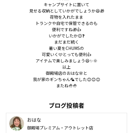
キャンプサイトに置いて
見せる収納としていかがでしょうか😆🎁
荷物を入れたまま
トランクや自宅で保管できるのも
便利ですね🎁👍
いかがでしたか😊❓
まだまだ続く
暑い夏をCHUMSの
可愛いく🩷とっても便利👍
アイテムで楽しみましょう😆✨🌞
以上
御殿場店のおはな🌸と
我が家のギンちゃん🦜でした😊😊😊
またね🤚🤚
ブログ投稿者
おはな
御殿場プレミアム・アウトレット店