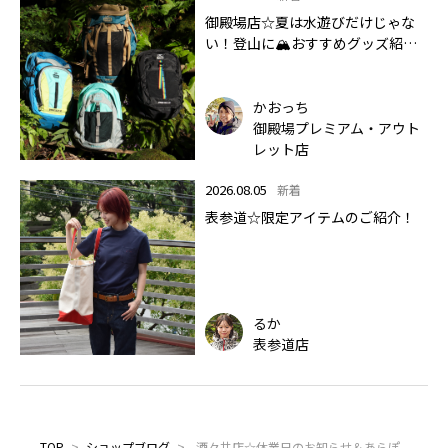
御殿場店☆夏は水遊びだけじゃな
い！登山に🏔おすすめグッズ紹介
します✨🏔
かおっち
御殿場プレミアム・アウト
レット店
2026.08.05
新着
表参道☆限定アイテムのご紹介！
るか
表参道店
TOP
>
ショップブログ
>
酒々井店☆休業日のお知らせ＆あらぽ