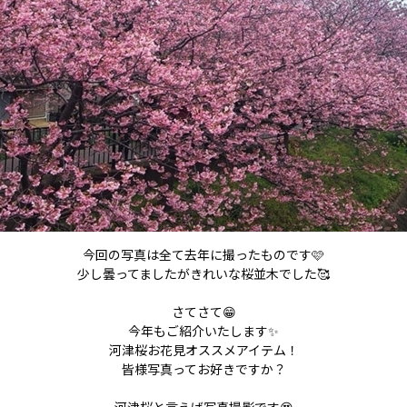
今回の写真は全て去年に撮ったものです🩷
少し曇ってましたがきれいな桜並木でした🥰
さてさて😁
今年もご紹介いたします✨
河津桜お花見オススメアイテム！
皆様写真ってお好きですか？