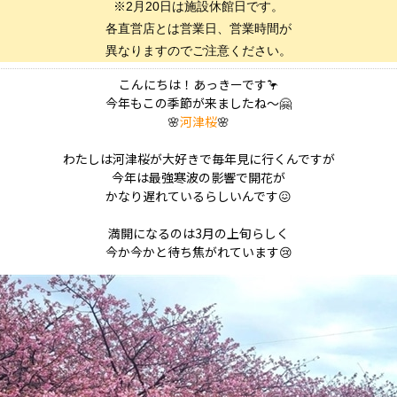
※2月20日は施設休館日です。
各直営店とは営業日、営業時間が
異なりますのでご注意ください。
こんにちは！あっきーです🦩
今年もこの季節が来ましたね～🤗
🌸
河津桜
🌸
わたしは河津桜が大好きで毎年見に行くんですが
今年は最強寒波の影響で開花が
かなり遅れているらしいんです😖
満開になるのは3月の上旬らしく
今か今かと待ち焦がれています😢