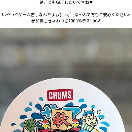
是非ともGETしたいですね❤
いやいやゲーム苦手なんだよぉ(´;ω;｀)な～んて方もご安心ください✊
参加賞もきゃわいさ1000％デス‼💓💕