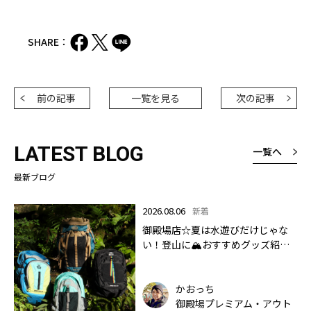
SHARE：
前の記事
一覧を見る
次の記事
LATEST BLOG
一覧へ
最新ブログ
2026.08.06
新着
御殿場店☆夏は水遊びだけじゃな
い！登山に🏔おすすめグッズ紹介
します✨🏔
かおっち
御殿場プレミアム・アウト