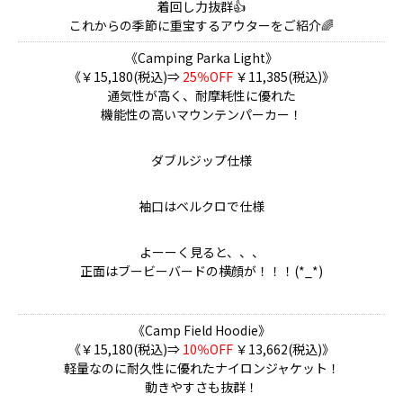
着回し力抜群👍
これからの季節に重宝するアウターをご紹介🌈
《Camping Parka Light》
《￥15,180(税込)⇒
25％OFF
￥11,385(税込)》
通気性が高く、耐摩耗性に優れた
機能性の高いマウンテンパーカー！
ダブルジップ仕様
袖口はベルクロで仕様
よーーく見ると、、、
正面はブービーバードの横顔が！！！(*_*)
《Camp Field Hoodie》
《￥15,180(税込)⇒
10％OFF
￥13,662(税込)》
軽量なのに耐久性に優れたナイロンジャケット！
動きやすさも抜群！