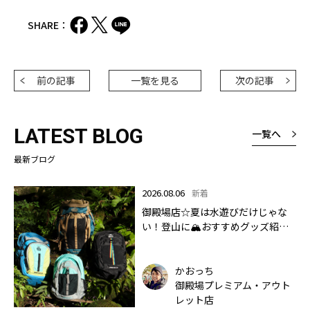
SHARE：
前の記事
一覧を見る
次の記事
LATEST BLOG
一覧へ
最新ブログ
2026.08.06
新着
御殿場店☆夏は水遊びだけじゃな
い！登山に🏔おすすめグッズ紹介
します✨🏔
かおっち
御殿場プレミアム・アウト
レット店