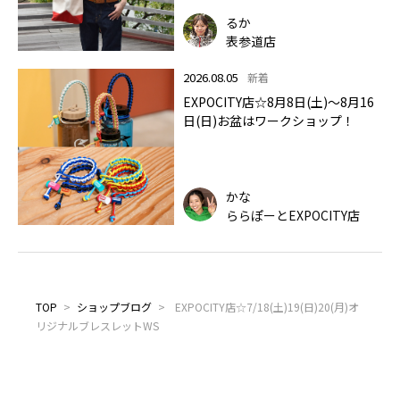
るか
表参道店
2026.08.05
新着
EXPOCITY店☆8月8日(土)～8月16
日(日)お盆はワークショップ！
かな
ららぽーとEXPOCITY店
TOP
>
ショップブログ
>
EXPOCITY店☆7/18(土)19(日)20(月)オ
リジナルブレスレットWS