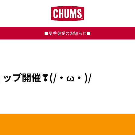
■夏季休業のお知らせ■
プ開催❣(/・ω・)/