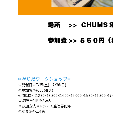
✏塗り絵ワークショップ✏
≪開催日≫7/25(土)、7/26(日)
≪参加費≫¥550(税込)
≪時間≫①12:30~13:30 ②14:00~15:00 ③15:30~16:30 ④17:
≪場所≫CHUMS店内
≪参加方法≫レジにて整理券配布
≪定員≫各回4名