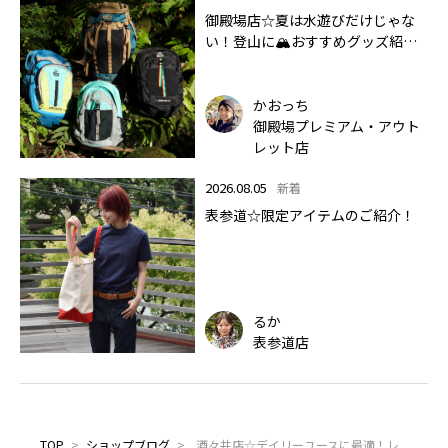
御殿場店☆夏は水遊びだけじゃな
い！登山に🏔おすすめグッズ紹介
します✨🏔
かおっち
御殿場プレミアム・アウト
レット店
2026.08.05
新着
表参道☆限定アイテムのご紹介！
るか
表参道店
TOP
>
ショップブログ
>
酒々井店☆デイリーユースに最適！レ