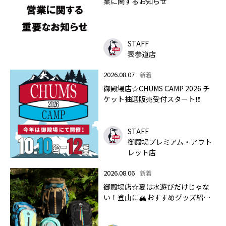
業に関するお知らせ
STAFF
表参道店
2026.08.07
新着
御殿場店☆CHUMS CAMP 2026 チ
ケット抽選販売受付スタート❗❗
STAFF
御殿場プレミアム・アウト
レット店
2026.08.06
新着
御殿場店☆夏は水遊びだけじゃな
い！登山に🏔おすすめグッズ紹介
します✨🏔