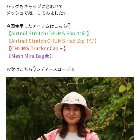
バッグもキャップに合わせて
メッシュで統一してみました✨
今回使用したアイテムはこちら👇
【Airtrail Stretch CHUMS Shorts👖】
【Airtrail Stretch CHUMS Half Zip T👕】
【CHUMS Trucker Cap🧢】
【Mesh Mini Bag👜】
お次はこちら👇レディースコーデ💁‍♀️