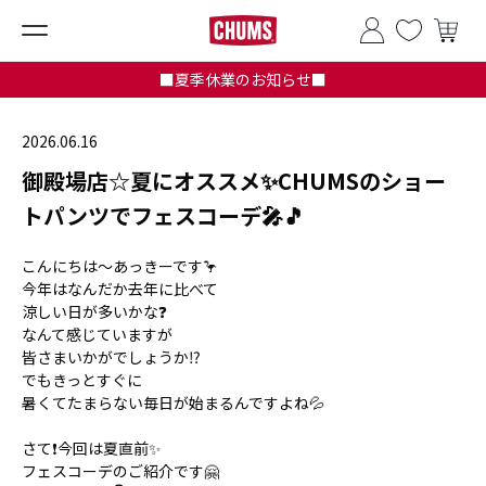
■夏季休業のお知らせ■
2026.06.16
御殿場店☆夏にオススメ✨CHUMSのショー
トパンツでフェスコーデ🎤🎵
こんにちは～あっきーです🦩
今年はなんだか去年に比べて
涼しい日が多いかな❓
なんて感じていますが
皆さまいかがでしょうか⁉️
でもきっとすぐに
暑くてたまらない毎日が始まるんですよね💦
さて❗今回は夏直前✨
フェスコーデのご紹介です🤗