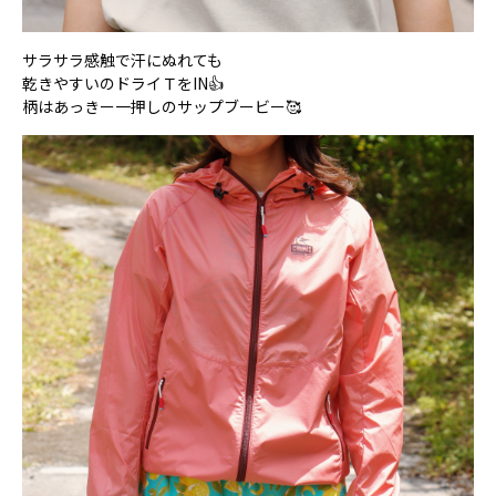
サラサラ感触で汗にぬれても
乾きやすいのドライＴをIN👍
柄はあっきー一押しのサップブービー🥰