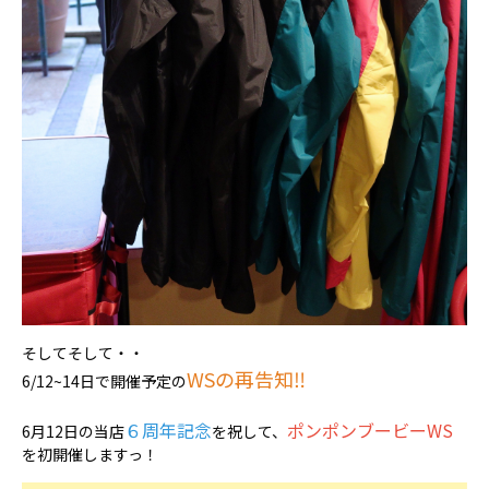
そしてそして・・
WSの再告知‼
6/12~14日で開催予定の
６周年記念
ポンポンブービーWS
6月12日の当店
を祝して、
を初開催しますっ！