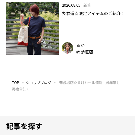
2026.08.05
新着
表参道☆限定アイテムのご紹介！
るか
表参道店
TOP
>
ショップブログ
>
御殿場店☆６月セール情報‼ 周年祭も
再度告知⭐
記事を探す