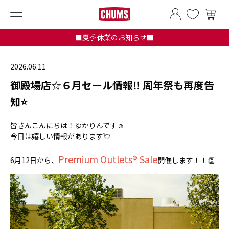
■夏季休業のお知らせ■
2026.06.11
御殿場店☆６月セール情報‼ 周年祭も再度告
知⭐
皆さんこんにちは！ゆかりんです☺
今日は嬉しい情報があります💘
Premium Outlets® Sale
6月12日から、
開催します！！👏