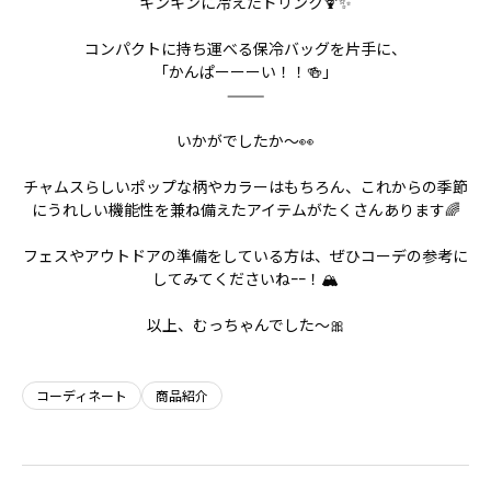
キンキンに冷えたドリンク🍹✨
コンパクトに持ち運べる保冷バッグを片手に、
「かんぱーーーい！！🍻」
⸻
いかがでしたか〜⁇👀
チャムスらしいポップな柄やカラーはもちろん、これからの季節
にうれしい機能性を兼ね備えたアイテムがたくさんあります🌈
フェスやアウトドアの準備をしている方は、ぜひコーデの参考に
してみてくださいねｰｰ！🏔️
以上、むっちゃんでした〜🎀
コーディネート
商品紹介