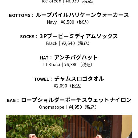
Ice Green｜¥6,930（税込）
ループパイルハリケーンウォーカース
BOTTOMS
：
Navy｜¥8,580（税込）
3P
ブービーミディアムソックス
SOCKS
：
Black｜¥2,640（税込）
アンチバグハット
HAT
：
Lt.Khaki｜¥6,380（税込）
チャムスロゴタオル
TOWEL
：
¥2,090（税込）
ロープショルダーポーチスウェットナイロン
BAG
：
Onomatope｜¥4,950（税込）