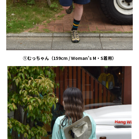
①むっちゃん（
159cm / Woman’s M
・
S
着用）