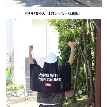
②いけちゃん（
178cm / L
・
XL
着用）