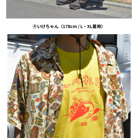
④いけちゃん（
178cm / L
・
XL
着用）