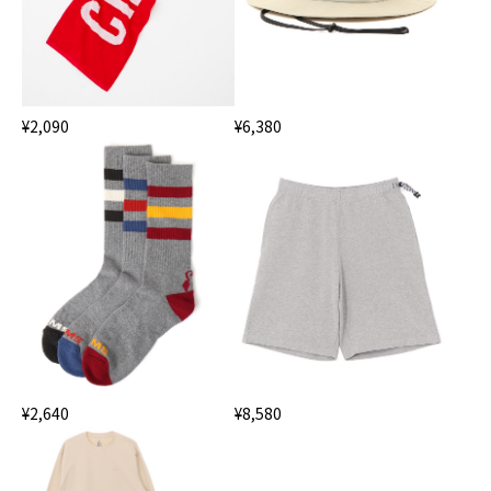
¥2,090
¥6,380
¥2,640
¥8,580