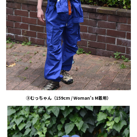
③むっちゃん（
159cm / Woman’s M
着用）