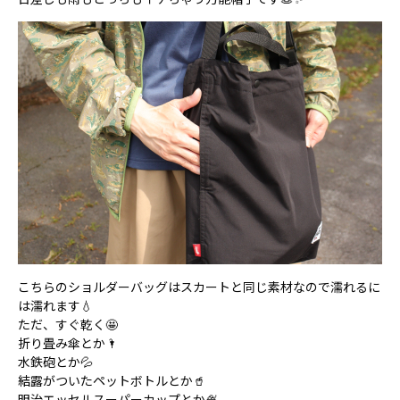
こちらのショルダーバッグはスカートと同じ素材なので濡れるに
は濡れます💧
ただ、すぐ乾く🤩
折り畳み傘とか🌂
水鉄砲とか💦
結露がついたペットボトルとか🥤
明治エッセルスーパーカップとか🍨