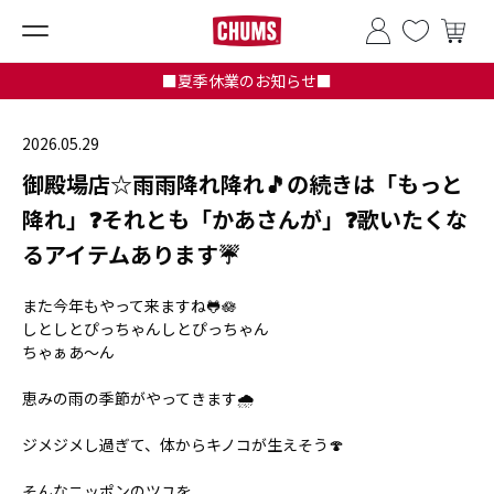
■夏季休業のお知らせ■
2026.05.29
御殿場店☆雨雨降れ降れ🎵の続きは「もっと
降れ」❓それとも「かあさんが」❓歌いたくな
るアイテムあります☔
また今年もやって来ますね🐸🪷
しとしとぴっちゃんしとぴっちゃん
ちゃぁあ〜ん
恵みの雨の季節がやってきます🌧️
ジメジメし過ぎて、体からキノコが生えそう🍄
そんなニッポンのツユを