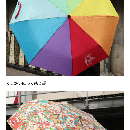
でっかい虹って感じ🌈