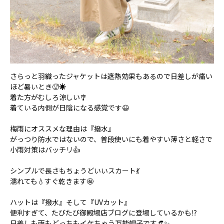
さらっと羽織ったジャケットは遮熱効果もあるので日差しが痛い
ほど暑いとき🥵☀️
着た方がむしろ涼しい🎐
着ている内側が日陰になる感覚です😃
梅雨にオススメな理由は『撥水』
がっつり防水ではないので、普段使いにも着やすい薄さと軽さで
小雨対策はバッチリ👍
シンプルで長さもちょうどいいスカート💃
濡れても💧すぐ乾きます🤩
ハットは『撥水』そして『UVカット』
便利すぎて、たびたび御殿場店ブログに登場しているかも⁉️
日差しも雨もどっちもイケちゃう万能帽子です👒✨