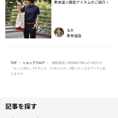
表参道☆限定アイテムのご紹介！
るか
表参道店
TOP
>
ショップブログ
>
御殿場店☆雨雨降れ降れ🎵の続きは
「もっと降れ」❓それとも「かあさんが」❓歌いたくなるアイテムあ
ります☔
記事を探す