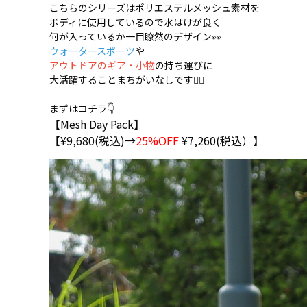
こちらのシリーズはポリエステルメッシュ素材を
ボディに使用しているので水はけが良く
何が入っているか一目瞭然のデザイン👀
ウォータースポーツ
や
アウトドアのギア・小物
の持ち運びに
大活躍することまちがいなしです🏄‍♀️
まずはコチラ👇
【Mesh Day Pack】
【¥9,680(税込)→
25%OFF
¥7,260(税込）】