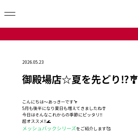
2026.05.23
御殿場店☆夏を先どり⁉️
こんにちは～あっきーです🦩
5月も後半になり夏日も増えてきましたね🎐
今日はそんなこれからの季節にピッタリ‼️
超オススメ‼️🌊
メッシュバックシリーズ
をご紹介します🥰