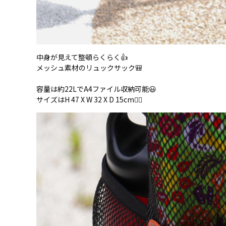
中身が見えて整頓らくらく👍
メッシュ素材のリュックサック🎒
容量は約22LでA4ファイル収納可能😃
サイズはH 47 X W 32 X D 15cm💁‍♀️