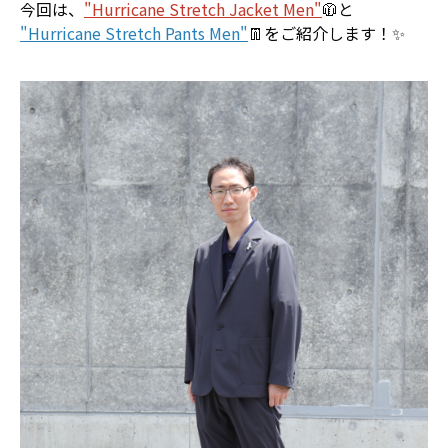
今回は、
"Hurricane Stretch Jacket Men"
🧥と
"Hurricane Stretch Pants Men"
👖をご紹介します！✨