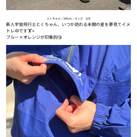
とくちゃん／160cm／メンズ S/O
新人宇宙飛行士とくちゃん、いつか訪れる未開の星を夢見てイメ
トレ中です🏋️⭐
ブルー×オレンジが印象的😘