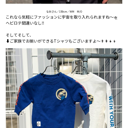
なおさん／150cm／WM M/O
これなら気軽にファッションに宇宙を取り入れられますね～🛸
ヘビロテ間違いなし‼️
そしてそして、
⬇️ご家族でお揃いができるTシャツもございますよ～👨‍👩‍👧‍👦