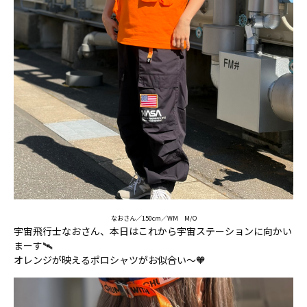
なおさん／150cm／WM M/O
宇宙飛行士なおさん、本日はこれから宇宙ステーションに向かい
まーす🛰️
オレンジが映えるポロシャツがお似合い～🧡