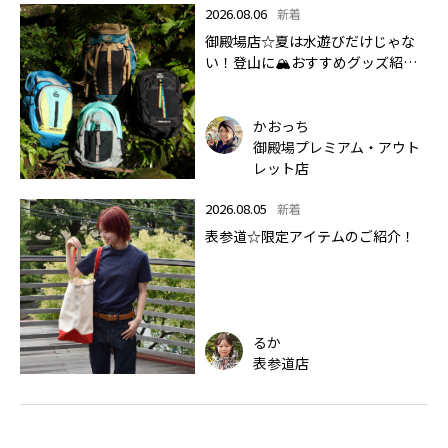
2026.08.06
新着
御殿場店☆夏は水遊びだけじゃな
い！登山に🏔おすすめグッズ紹介
します✨🏔
かおっち
御殿場プレミアム・アウト
レット店
2026.08.05
新着
表参道☆限定アイテムのご紹介！
るか
表参道店