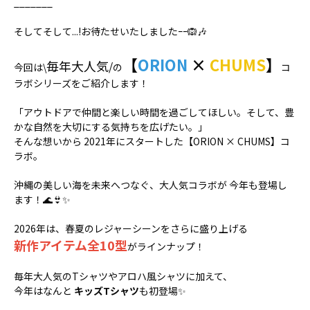
_______
そしてそして...!お待たせいたしましたｰｰ🙉🎶
【
ORION
×
CHUMS
】
毎年大人気
/
今回は
\
の
コ
ラボシリーズをご紹介します！
「アウトドアで仲間と楽しい時間を過ごしてほしい。そして、豊
かな自然を大切にする気持ちを広げたい。」
そんな想いから 2021年にスタートした【ORION × CHUMS】コ
ラボ。
沖縄の美しい海を未来へつなぐ、大人気コラボが 今年も登場し
ます！🌊👙✨
2026年は、春夏のレジャーシーンをさらに盛り上げる
新作アイテム全10型
がラインナップ！
毎年大人気のTシャツやアロハ風シャツに加えて、
今年はなんと
キッズ
T
シャツ
も初登場✨