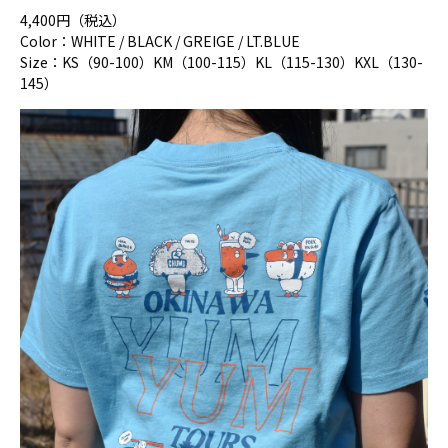
4,400円（税込）
Color：WHITE / BLACK / GREIGE / LT.BLUE
Size：KS（90-100）KM（100-115）KL（115-130）KXL（130-
145）