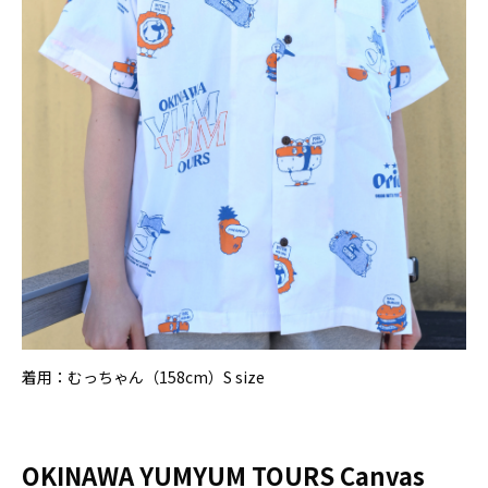
着用：むっちゃん（158cm）S size
OKINAWA YUMYUM TOURS Canvas