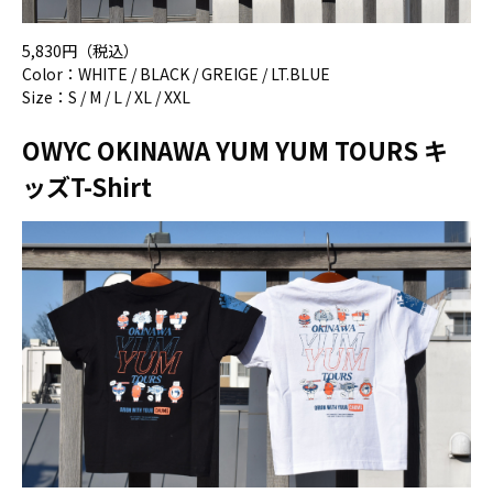
5,830円（税込）
Color：WHITE / BLACK / GREIGE / LT.BLUE
Size：S / M / L / XL / XXL
OWYC OKINAWA YUM YUM TOURS
キ
ッズ
T-Shirt