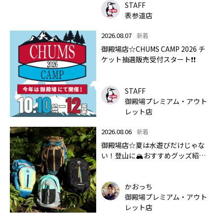
STAFF
表参道店
2026.08.07
新着
御殿場店☆CHUMS CAMP 2026 チ
ケット抽選販売受付スタート❗❗
STAFF
御殿場プレミアム・アウト
レット店
2026.08.06
新着
御殿場店☆夏は水遊びだけじゃな
い！登山に🏔おすすめグッズ紹介
します✨🏔
かおっち
御殿場プレミアム・アウト
レット店