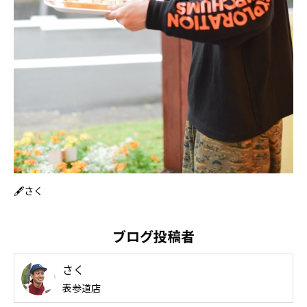
🖋さく
ブログ投稿者
さく
表参道店