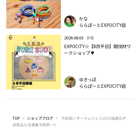
かな
ららぽーとEXPOCITY店
2026.08.03
新着
EXPOCITY☆【8月平日】間伐材ワ
ークショップ🌳
ゆきっぽ
ららぽーとEXPOCITY店
TOP
>
ショップブログ
>
大阪店☆オータムフェス2025抽選会🍂
🎁景品＆当選番号発表～!!