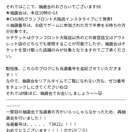
それではここで、抽選会のおさらいでございます👐
🌟抽選会は、本日10時から❗️
🌟CHUMSグランフロント大阪店インスタライブにて発表❗️
※抽選番号は、お店でゲームに参加された方で半券をお持ちの方
が対象です。
※チケットはグランフロント大阪店以外のどの直営店又はアウト
レット店のどちらでも使用することが可能でしたが、
抽選会はチ
ケットを受け取った店舗のみが対象
となりますのでご了承くださ
い。
配信後、こちらのブログにも当選番号を追記させていただきま
す！！
なので、抽選会をリアルタイムでご覧になれない方も、ぜひ番号
をチェックしにきてくださいね😉
それでは❗️後ほど、抽選会でお会いしましょう〜〜😽
--------------------------------------------------------------------
--------
一度目の抽選会で当選者の方がいらっしゃらなかったため、再抽
選会を行いました！！
当選番号は、、、、、『3422』！！！
おめでとうございます！！！！👏🎊(≧▽≦)