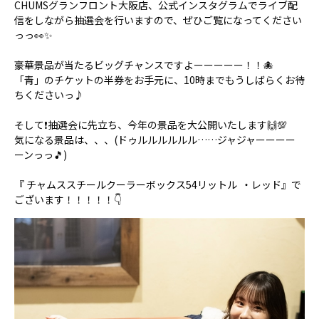
CHUMSグランフロント大阪店、公式インスタグラムでライブ配
信をしながら抽選会を行いますので、ぜひご覧になってください
っっ👀✨
豪華景品が当たるビッグチャンスですよーーーーー！！🐙
「青」のチケットの半券をお手元に、10時までもうしばらくお待
ちくださいっ♪
そして❗️抽選会に先立ち、今年の景品を大公開いたします🙌💯
気になる景品は、、、(ドゥルルルルルル……ジャジャーーーー
ーンっっ🎵)
『
チャムススチールクーラーボックス54リットル
・レッド』で
ございます！！！！！👇