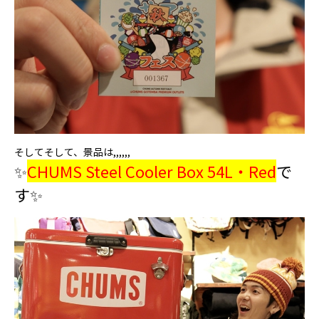
そしてそして、景品は,,,,,,
✨
CHUMS Steel Cooler Box 54L・Red
で
す✨