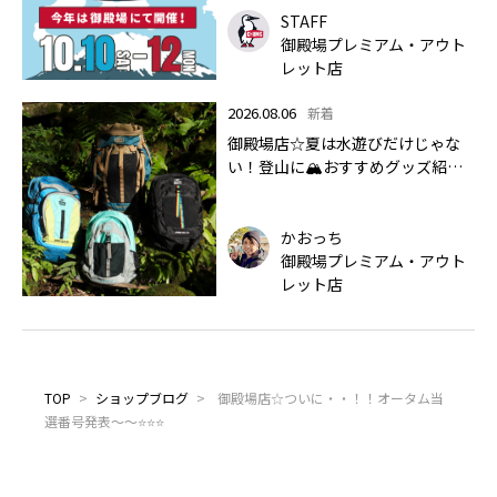
STAFF
御殿場プレミアム・アウト
レット店
2026.08.06
新着
御殿場店☆夏は水遊びだけじゃな
い！登山に🏔おすすめグッズ紹介
します✨🏔
かおっち
御殿場プレミアム・アウト
レット店
TOP
>
ショップブログ
>
御殿場店☆ついに・・！！オータム当
選番号発表～～⭐⭐⭐