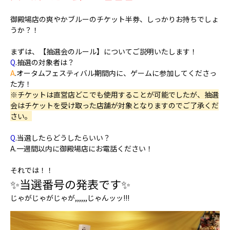
御殿場店の爽やかブルーのチケット半券、しっかりお持ちでしょ
うか？！
まずは、
【抽選会のルール】
についてご説明いたします！
Q
.抽選の対象者は？
A
.オータムフェスティバル期間内に、ゲームに参加してくださっ
た方！
※チケットは直営店どこでも使用することが可能でしたが、抽選
会はチケットを受け取った店舗が対象となりますのでご了承くだ
さい。
Q
.当選したらどうしたらいい？
A.一週間以内に御殿場店にお電話ください！
それでは！！
✨
当選番号
の発表です✨
じゃがじゃがじゃが,,,,,,じゃんッッ!!!