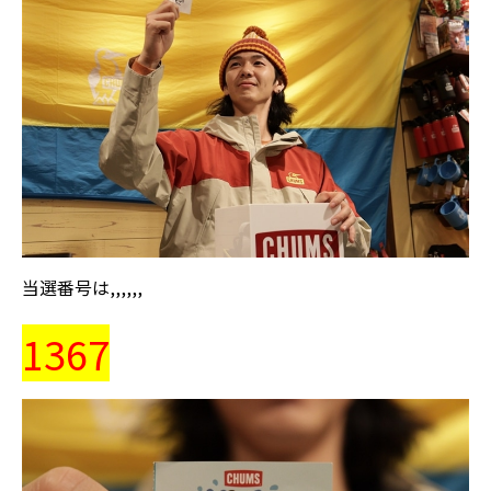
当選番号は,,,,,,
1367