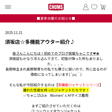
■夏季休業のお知らせ■
2025.11.21
須坂店☆多機能アウター紹介♪
皆さんこんにちは！初めてのブログ挑戦ちゃこです❤🍀
須坂店もかなり冷え込んできて、初雪が降った所もありまし
た、、、。
長野県生まれ長野県育ちの私でも寒さに弱いので、外に出るのが
億劫になってしまいます(´;ω;｀)
そんな私が今回紹介するのは【
多機能ジャケットシリーズ
】
優れた性能を持ったジャケットたちです！
✅ちゃこ152㎝ Women‘ｓＭサイズ着用
まずご紹介させていただくのは
①
ツーウェイダウンジャケット