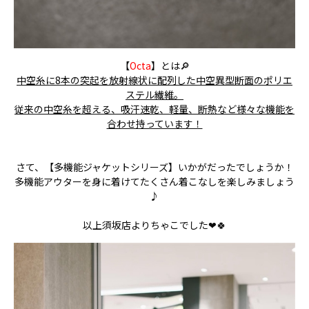
【
Octa
】とは🔎
中空糸に8本の突起を放射線状に配列した中空異型断面のポリエ
ステル繊維。
従来の中空糸を超える、吸汗速乾、軽量、断熱など様々な機能を
合わせ持っています！
さて、【多機能ジャケットシリーズ】いかがだったでしょうか！
多機能アウターを身に着けてたくさん着こなしを楽しみましょう
♪
以上須坂店よりちゃこでした❤🍀