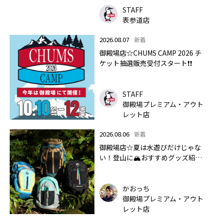
STAFF
表参道店
2026.08.07
新着
御殿場店☆CHUMS CAMP 2026 チ
ケット抽選販売受付スタート❗❗
STAFF
御殿場プレミアム・アウト
レット店
2026.08.06
新着
御殿場店☆夏は水遊びだけじゃな
い！登山に🏔おすすめグッズ紹介
します✨🏔
かおっち
御殿場プレミアム・アウト
レット店