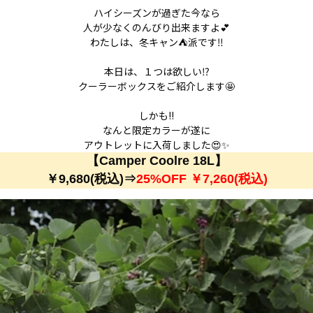
ハイシーズンが過ぎた今なら
人が少なくのんびり出来ますよ💕
わたしは、冬キャン⛺派です‼
本日は、１つは欲しい⁉
クーラーボックスをご紹介します🤩
しかも!!
なんと限定カラーが遂に
アウトレットに入荷しました😍✨
【Camper Coolre 18L】
￥9,680(税込)⇒
25%OFF ￥7,260
(税込)