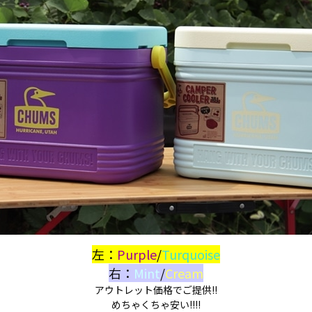
左：
Purple
/
Turquoise
右：
Mint
/
Cream
アウトレット価格でご提供!!
めちゃくちゃ安い!!!!