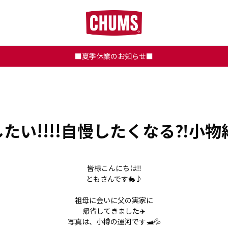
■夏季休業のお知らせ■
い!!!!自慢したくなる⁈小物紹
皆様こんにちは‼
ともさんです🐇♪
祖母に会いに父の実家に
帰省してきました✈️
写真は、小樽の運河です🛥️💦