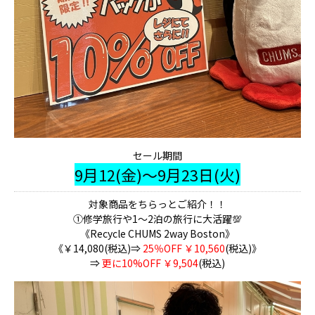
セール期間
9月12(金)～9月23日(火)
対象商品をちらっとご紹介！！
①修学旅行や1～2泊の旅行に大活躍💯
《Recycle CHUMS 2way Boston》
《￥14,080(税込)⇒
25％OFF ￥10,560
(税込)》
⇒
更に10%OFF ￥9,504
(税込)