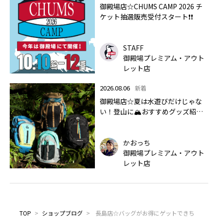
御殿場店☆CHUMS CAMP 2026 チ
ケット抽選販売受付スタート❗❗
STAFF
御殿場プレミアム・アウト
レット店
2026.08.06
新着
御殿場店☆夏は水遊びだけじゃな
い！登山に🏔おすすめグッズ紹介
します✨🏔
かおっち
御殿場プレミアム・アウト
レット店
TOP
>
ショップブログ
>
長島店☆バッグがお得にゲットできち