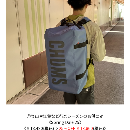
②登山や紅葉など行楽シーズンのお供に🍂
《Spring Dale 25》
《￥18,480(税込)⇒
25％OFF ￥13,860
(税込)》