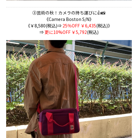
③芸術の秋！カメラの持ち運びに👍📸
《Camera Boston S/N》
《￥8,580(税込)⇒
25％OFF ￥6,435
(税込)》
⇒
更に10%OFF ￥5,792
(税込)