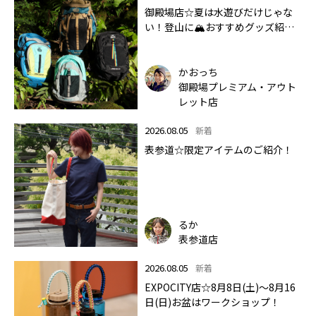
御殿場店☆夏は水遊びだけじゃな
い！登山に🏔おすすめグッズ紹介
します✨🏔
かおっち
御殿場プレミアム・アウト
レット店
2026.08.05
新着
表参道☆限定アイテムのご紹介！
るか
表参道店
2026.08.05
新着
EXPOCITY店☆8月8日(土)～8月16
日(日)お盆はワークショップ！