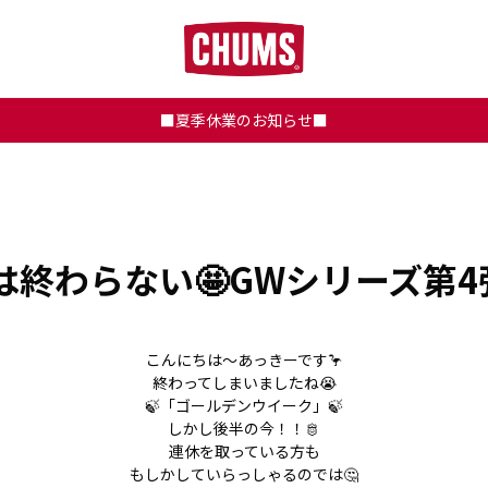
■夏季休業のお知らせ■
は終わらない🤩GWシリーズ第4
こんにちは～あっきーです🦩
終わってしまいましたね😭
🍃「ゴールデンウイーク」🍃
しかし後半の今！！🫅
連休を取っている方も
もしかしていらっしゃるのでは🤔