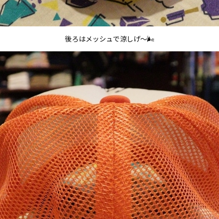
後ろはメッシュで涼しげ～🌬️