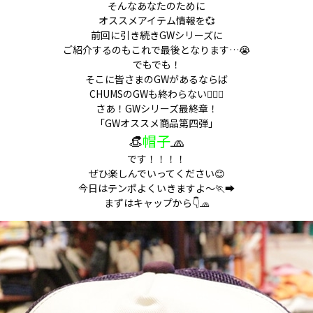
そんなあなたのために
オススメアイテム情報を💞
前回に引き続きGWシリーズに
ご紹介するのもこれで最後となります…😭
でもでも！
そこに皆さまのGWがあるならば
CHUMSのGWも終わらない🙂‍↕️✨
さあ！GWシリーズ最終章！
「GWオススメ商品第四弾」
👒
帽子
🧢
です！！！！
ぜひ楽しんでいってください😊
今日はテンポよくいきますよ～🏃‍➡️
まずはキャップから👇🧢