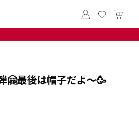
弾🤗最後は帽子だよ～🥳