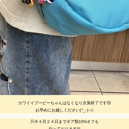
カワイイブービーちゃんはなくなり次第終了です😣
お早めにお越しください(^_-)-☆
只今４月２４日までギア類10%オフも
行っております!!!