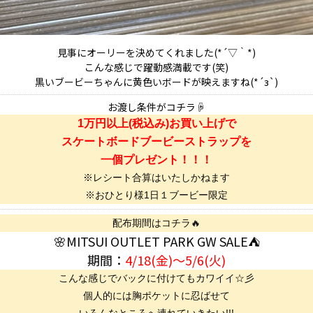
見事にオーリーを決めてくれました(*´▽｀*)
こんな感じで躍動感満載です(笑)
黒いブービーちゃんに黄色いボードが映えますね(*´з`)
お渡し条件がコチラ☟
1万円以上(税込み)お買い上げで
スケートボードブービーストラップを
一個プレゼント！！！
※レシート合算はいたしかねます
※おひとり様1日１ブービー限定
配布期間はコチラ🔥
🌸MITSUI OUTLET PARK GW SALE⛺
期間：
4/18(金)～5/6(火)
こんな感じでバックに付けてもカワイイ☆彡
個人的には胸ポケットに忍ばせて