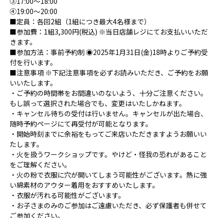
③17:00～18:00
④19:00～20:00
■定員：各回2組（1組につき最大4名様まで）
■参加費：1組3,300円(税込) ※当日店舗レジにてお支払いいただ
きます。
■参加方法：事前予約制 ◉2025年1月31日(金)18時よりご予約受
付を行います。
■注意事項 ※下記注意事項を必ずお読みいただき、ご予約をお願
いいたします。
・ご予約の時間帯をお間違いのないよう、十分ご注意ください。
もし誤って選択された場合でも、変更はいたしかねます。
・キャンセル待ちの受付は行いません。キャンセルが出た場合、
随時予約ページにて再受付が可能となります。
・開始時刻までに余裕をもってご来店いただきますようお願いい
たします。
・火を扱うワークショップです。やけど・怪我の恐れがあること
をご理解ください。
・火の粉で衣服に穴が開いてしまう可能性がございます。熱に強
い綿素材のアウター着用をおすすめいたします。
・衣服が汚れる可能性がございます。
・お子さまのみのご参加はご遠慮いただき、必ず保護者も併せて
ご参加ください。