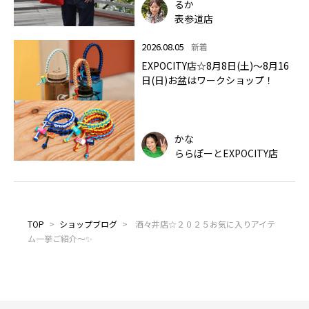
るか
表参道店
2026.08.05
新着
EXPOCITY店☆8月8日(土)～8月16
日(日)お盆はワークショップ！
かな
ららぽーとEXPOCITY店
TOP
>
ショップブログ
>
酒々井店☆２０２５お気に入りアイテ
ム一挙ご紹介～✨