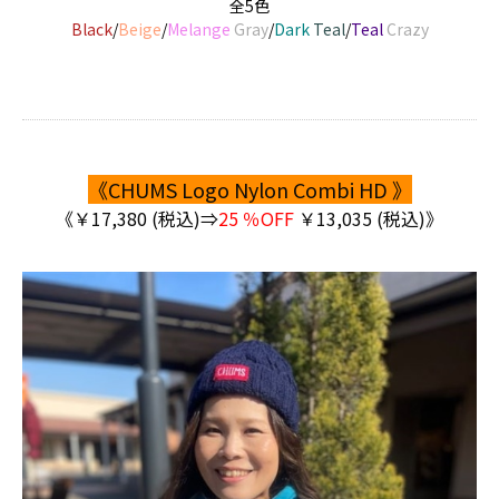
全5色
Black
/
Beige
/
Melange
Gray
/
Dark
Teal
/
Teal
Crazy
《CHUMS Logo Nylon Combi HD 》
《￥17,380 (税込)⇒
25 ％OFF
￥13,035 (税込)》