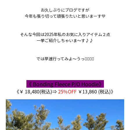
お久しぶりにブログですが
今年も張り切って頑張りたいと思いまーす💚
そんな今回は2025年私のお気に入りアイテム２点
一挙ご紹介しちゃいま～す♪♪
では早速行ってみよ～うっ🏃‍♀️🏃‍♀️
《 Bonding Fleece P/O Hoodie》
《￥ 18,480(税込)⇒
25％OFF
￥13,860 (税込)》