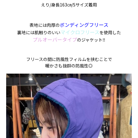
えり/身長163㎝/Sサイズ着用
ボンディングフリース
表地には肉厚の
マイクロフリース
裏地には肌触りのいい
を使用した
プルオーバータイプ
のジャケット‼
フリースの間に防風性フィルムを挟むことで
暖かさも抜群の防風性◎