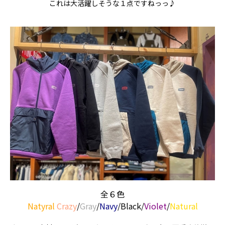
これは大活躍しそうな１点ですねっっ♪
全６色
Natyral
Crazy
/
Gray
/
Navy
/Black/
Violet
/
Natural