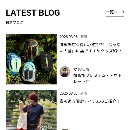
LATEST BLOG
一覧へ
最新ブログ
2026.08.06
新着
御殿場店☆夏は水遊びだけじゃな
い！登山に🏔おすすめグッズ紹介
します✨🏔
かおっち
御殿場プレミアム・アウト
レット店
2026.08.05
新着
表参道☆限定アイテムのご紹介！