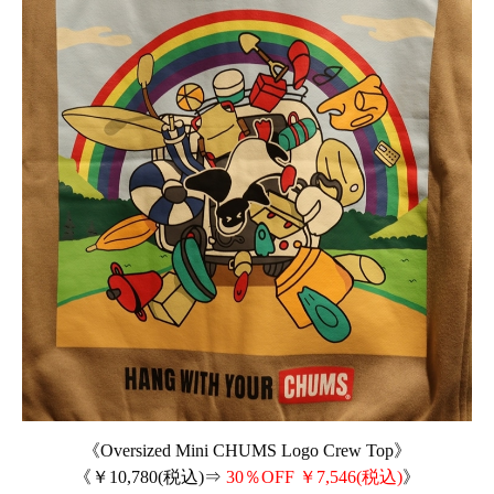
《Oversized Mini CHUMS Logo Crew Top》
《￥10,780(税込)⇒
30％OFF ￥7,546(税込)
》