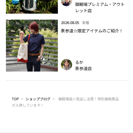
御殿場プレミアム・アウト
レット店
2026.08.05
新着
表参道☆限定アイテムのご紹介！
るか
表参道店
TOP
>
ショップブログ
>
御殿場店☆見逃し注意！特別価格商品
が入荷しています！