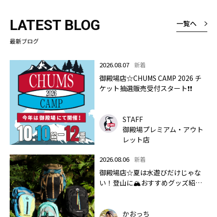
LATEST BLOG
一覧へ
最新ブログ
2026.08.07
新着
御殿場店☆CHUMS CAMP 2026 チ
ケット抽選販売受付スタート❗❗
STAFF
御殿場プレミアム・アウト
レット店
2026.08.06
新着
御殿場店☆夏は水遊びだけじゃな
い！登山に🏔おすすめグッズ紹介
します✨🏔
かおっち