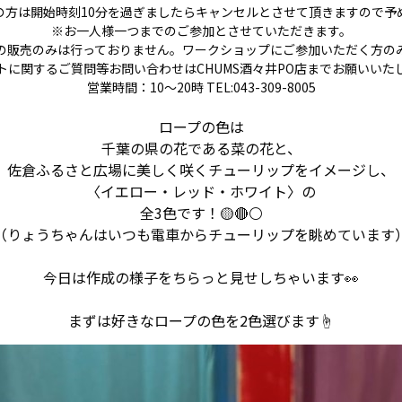
の方は開始時刻10分を過ぎましたらキャンセルとさせて頂きますので予
※お一人様一つまでのご参加とさせていただきます。
の販売のみは行っておりません。ワークショップにご参加いただく方の
トに関するご質問等お問い合わせはCHUMS酒々井PO店までお願いいた
営業時間：10～20時 TEL:043-309-8005
ロープの色は
千葉の県の花である菜の花と、
佐倉ふるさと広場に美しく咲くチューリップをイメージし、
〈イエロー・レッド・ホワイト〉の
全3色です！🟡🔴⚪
（りょうちゃんはいつも電車からチューリップを眺めています
今日は作成の様子をちらっと見せしちゃいます👀
まずは好きなロープの色を2色選びます☝