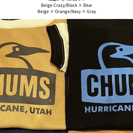
Beige Crazy/Black × Blue
Beige × Orange/Navy × Gray