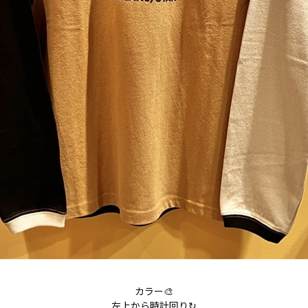
カラー🎨
左上から時計回り↻