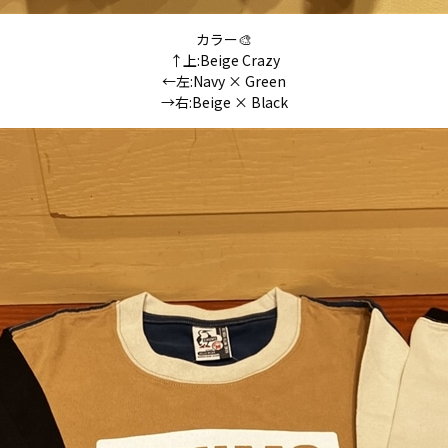
カラー🎨
↑上:Beige Crazy
←左:Navy × Green
→右:Beige × Black