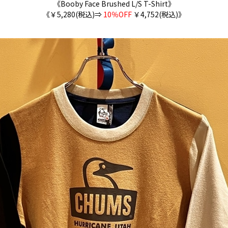
《Booby Face Brushed L/S T-Shirt》
《￥5,280
(税込)⇒
10％OFF
￥4,752
(税込)》