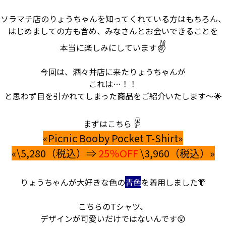
ソラマチ店のりょうちゃんを知ってくれている方はもちろん、
はじめましての方も含め、みなさんとお会いできることを
✌
本当に楽しみにしています
今回は、酒々井店に来たりょうちゃんが
これは…！！
と思わず目を引かれてしまった商品をご紹介いたします～🌟
☟
まずはこちら
«Picnic Booby Pocket T-Shirt»
«\5,280（税込）⇒
25％OFF
\3,960（税込）»
りょうちゃんが大好きな色の
青色
を着用しました👘
こちらのTシャツ、
デザインが可愛いだけではないんです😲