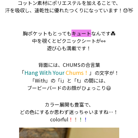
コットン素材にポリエステルを加えることで、
汗を吸収し、速乾性に優れたつくりになっています！😓👋
胸ポケットもとっても
キュート
なんです💑
中を覗くとピクニックシートが👀
遊び心も満載です！
背面には、CHUMSの合言葉
「
Hang With Your
Chums！
」
の文字が！
「With」の「i」と「t」の間には、
ブービーバードのお顔がひょっこり😃
カラー展開も豊富で、
どの色にするか思わず迷っちゃいますね…！
colorful
！
！
！
！