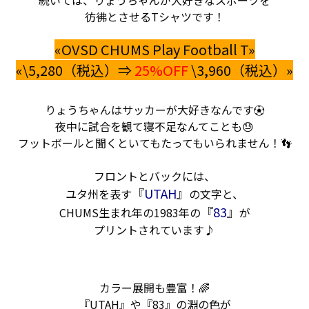
彷彿とさせるTシャツです！
«OVSD CHUMS Play Football T»
«\5,280（税込）⇒
25%OFF
\3,960（税込）»
りょうちゃんはサッカーが大好きなんです⚽
夜中に試合を観て寝不足なんてことも😓
フットボールと聞くといてもたってもいられません！👣
フロントとバックには、
『
UTAH
』
ユタ州を表す
の文字と、
『
83
』
CHUMS生まれ年の1983年の
が
プリントされています♪
カラー展開も豊富！🌈
『UTAH』や『83』の淵の色が