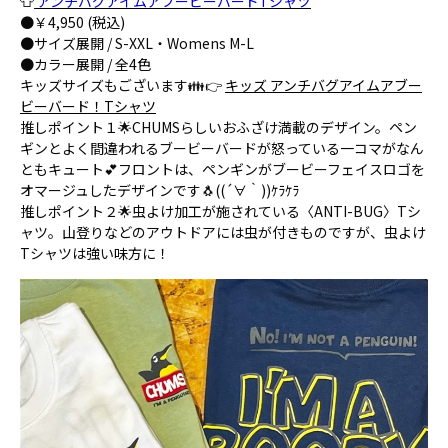
👕
アンチバグアイムアブービーバードTシャツ
●￥4,950 (税込)
●サイズ展開 / S-XXL・Womens M-L
●カラー展開 / 全4色
キッズサイズもございます👪👉
キッズ アンチバグアイムアブー
ビーバード！Tシャツ
推しポイント１🌟CHUMSらしいおふざけ満載のデザイン。ペン
ギンとよく間違われるブービーバードが怒っている一コマがなん
ともキュート💕フロントは、ペンギンがブービーフェイスロゴを
オマージュしたデザインです🐧((´∀｀))ｹﾗｹﾗ
推しポイント２🌟虫よけ加工が施されている〈ANTI-BUG〉Tシ
ャツ。山登りなどのアウトドアには虫が付きものですが、虫よけ
Tシャツは強い味方に！