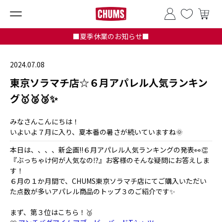
■夏季休業のお知らせ■
2024.07.08
東京ソラマチ店☆６月アパレル人気ランキン
グ🥇🥈🥉✨
みなさんこんにちは！
いよいよ７月に入り、夏本番の暑さが続いていますね🌞
本日は、、、、新企画!!６月アパレル人気ランキングの発表👀👏
『ぶっちゃけ何が人気なの⁉』お客様のそんな疑問にお答えしま
す！
６月の１か月間で、CHUMS東京ソラマチ店にてご購入いただい
た点数が多いアパレル商品のトップ３のご紹介です✨
まず、第３位はこちら！🥉