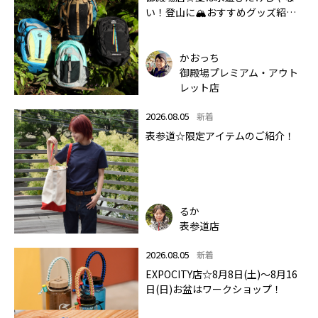
い！登山に🏔おすすめグッズ紹介
します✨🏔
かおっち
御殿場プレミアム・アウト
レット店
2026.08.05
新着
表参道☆限定アイテムのご紹介！
るか
表参道店
2026.08.05
新着
EXPOCITY店☆8月8日(土)～8月16
日(日)お盆はワークショップ！