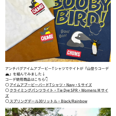
アンチバグアイムアブービーTシャツでケイトが『山登りコーデ
🏔』を組んでみました↓
コーデ使用商品はこちら👇
〇
アイムアブービーバードTシャツ・Navy・S サイズ
〇
クライミングパンツライト・Tie Dye SPR・Womens M サイ
ズ
〇
スプリングデール30リットル・Black/Rainbow