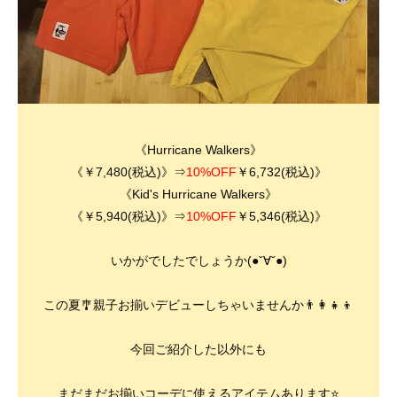
《Hurricane Walkers》
《￥7,480(税込)》⇒
10
%OFF
￥6,732(税込)》
《Kid's
Hurricane Walkers
》
《￥5,940(税込)》⇒
10%OFF
￥5,346(税込)》
いかがでしたでしょうか(●ˇ∀ˇ●)
この夏🎐親子お揃いデビューしちゃいませんか👨‍👩‍👧‍👦
今回ご紹介した以外にも
まだまだお揃いコーデに使えるアイテムあります⭐