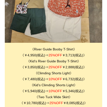
《River Guide Booby T-Shirt》
《￥4,950(税込)⇒
25%OFF
￥3,713(税込)》
《Kid's
River Guide Booby T-Shirt
》
《￥3,850(税込)⇒
25%OFF
￥2,888(税込)》
《Climding Shorts Light》
《￥7,480(税込)⇒
10%OFF
￥6,732(税込)》
《Kid's
Climding Shorts Light
》
《￥5,940(税込)⇒
10%OFF
￥5,346(税込)》
《Two Tuck Wide Skirt》
《￥10,780(税込)⇒
25%OFF
￥8,085(税込)》