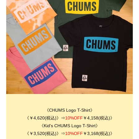
《CHUMS Logo T-Shirt》
《￥4,620(税込)》⇒
10%OFF
￥4,158(税込)》
《Kid's
CHUMS Logo T-Shirt
》
《￥3,520(税込)》⇒
10%OFF
￥3,168(税込)》