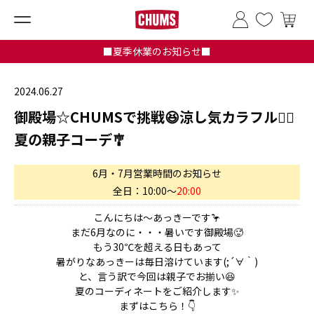
■夏季休業のお知らせ■
2024.06.27
御殿場☆CHUMSで挑戦😆涼し気カラフル🏳️‍🌈
夏の親子コーデ🎐
6月・7月営業時間のお知らせ
全日：10:00～
20:00
こんにちは～あっきーです🦩
まだ6月なのに・・・暑いです御殿場🥵
もう30℃を超える日もあって
暑がりなあっきーは毎日溶けています(;´∀｀)
と、言う訳で今回は親子でお揃い😆
夏のコーディネートをご紹介します✨
まずはこちら！👇