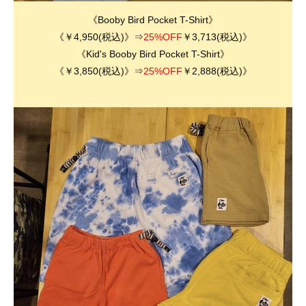
《Booby Bird Pocket T-Shirt》
《￥4,950(税込)》⇒
25%OFF
￥3,713(税込)》
《Kid's
Booby Bird Pocket T-Shirt
》
《￥3,850(税込)》⇒
25%OFF
￥2,888(税込)》