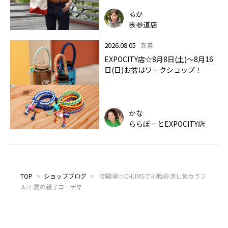
るか
表参道店
2026.08.05
新着
EXPOCITY店☆8月8日(土)～8月16
日(日)お盆はワークショップ！
かな
ららぽーとEXPOCITY店
TOP
>
ショップブログ
>
御殿場☆CHUMSで挑戦😆涼し気カラフ
ル🏳️‍🌈夏の親子コーデ🎐