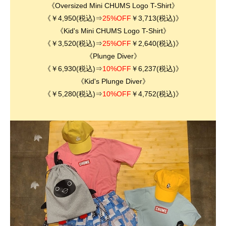
《Oversized Mini CHUMS Logo T-Shirt》
《￥4,950(税込)⇒
25%OFF
￥3,713(税込)》
《
Kid's Mini CHUMS Logo T-Shirt
》
《￥3,520(税込)⇒
25%OFF
￥2,640(税込)》
《Plunge Diver》
《￥6,930(税込)⇒
10%OFF
￥6,237(税込)》
《Kid's Plunge Diver》
《￥5,280(税込)⇒
10%OFF
￥4,752(税込)》