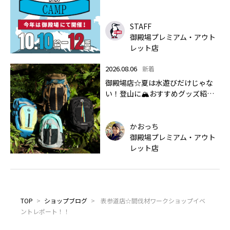
STAFF
御殿場プレミアム・アウト
レット店
2026.08.06
新着
御殿場店☆夏は水遊びだけじゃな
い！登山に🏔おすすめグッズ紹介
します✨🏔
かおっち
御殿場プレミアム・アウト
レット店
TOP
>
ショップブログ
>
表参道店☆間伐材ワークショップイベ
ントレポート！！