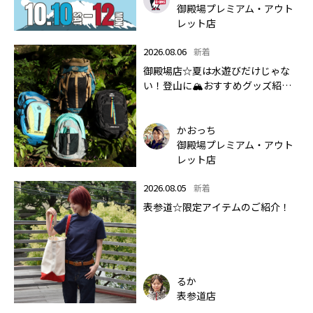
御殿場プレミアム・アウト
レット店
2026.08.06
新着
御殿場店☆夏は水遊びだけじゃな
い！登山に🏔おすすめグッズ紹介
します✨🏔
かおっち
御殿場プレミアム・アウト
レット店
2026.08.05
新着
表参道☆限定アイテムのご紹介！
るか
表参道店