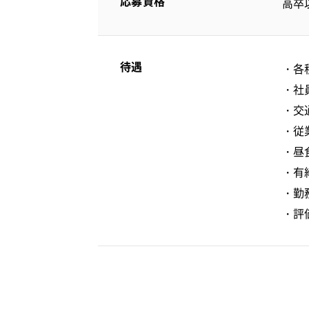
応募資格
高卒
待遇
・各
・社
・交
・従
・昼
・有
・勤
・評