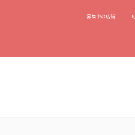
楽しいは、才能。FUN FOR WORK, WORK FOR FUN
募集中の店舗