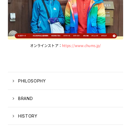
オンラインストア：
https://www.chums.jp/
PHILOSOPHY
BRAND
HISTORY