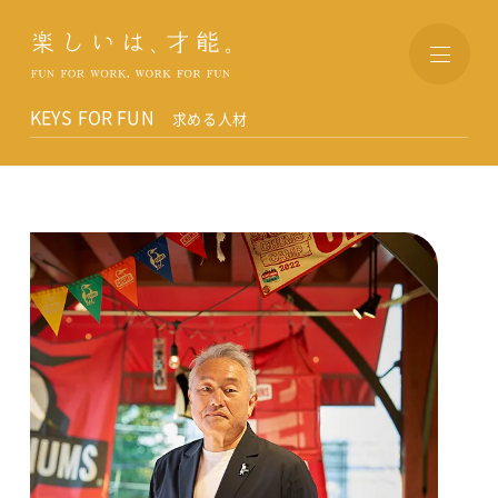
楽しいは、才能。
KEYS FOR FUN
求める人材